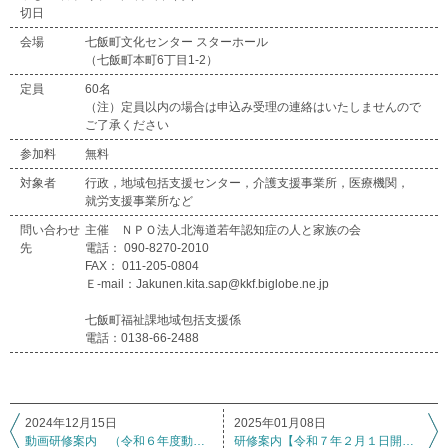
切日
会場
七飯町文化センター スターホール
（七飯町本町6丁目1-2）
定員
60名
（注）定員以内の場合は申込み受理の連絡はいたしませんので
ご了承ください
参加料
無料
対象者
行政，地域包括支援センター，介護支援事業所，医療機関，
就労支援事業所など
問い合わせ
主催 ＮＰＯ法人北海道若年認知症の人と家族の会
先
電話： 090-8270-2010
FAX： 011-205-0804
Ｅ-mail：Jakunen.kita.sap@kkf.biglobe.ne.jp
七飯町福祉課地域包括支援係
電話：0138-66-2488
2024年12月15日
2025年01月08日
動画研修案内 （令和６年度動画公開）令和５年度開催 「医療・介護連携 ID－Link活用推進研修会」
研修案内【令和７年２月１日開催】令和６年度第２回家族支援ネットワーク学習会