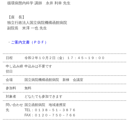
循環病態内科学 講師 永井 利幸 先生
【座 長】
独立行政法人国立病院機構函館病院
副院長 米澤 一也 先生
・
ご案内文書（ＰＤＦ）
日程
令和２年１０月２日（金） １７：４５～１９：００
申し込み締
申込みは不要です
切日
会場
国立病院機構函館病院 新棟 会議室
参加料
無料
対象者
どなたでも参加できます
問い合わせ
国立函館病院 地域連携室
先
TEL：０１３８－５１－３８７６
FAX：０１２０－７５０－７６６