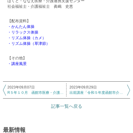
ほくと・ななえ医療・介護連携支援センター
社会福祉士・介護福祉士 眞嶋 史恵
【配布資料】
・かんたん体操
・リラックス体操
・リズム体操（カメ）
・リズム体操（草津節）
【その他】
・講座風景
2023年09月07日
2023年09月29日
R５年１０月 函館市医療・介護連携推進協議会 各部会開催のお知らせ
出前講座「令和５年度函館市介護支援ボランティアポイント事業研修会（第１回目）」
記事一覧へ戻る
最新情報