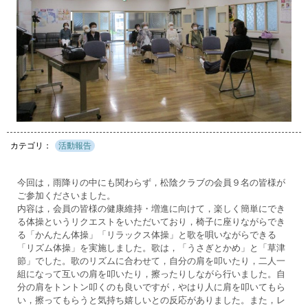
活動報告
今回は，雨降りの中にも関わらず，松陰クラブの会員９名の皆様が
ご参加くださいました。
内容は，会員の皆様の健康維持・増進に向けて，楽しく簡単にでき
る体操というリクエストをいただいており，椅子に座りながらでき
る「かんたん体操」「リラックス体操」と歌を唄いながらできる
「リズム体操」を実施しました。歌は，「うさぎとかめ」と「草津
節」でした。歌のリズムに合わせて，自分の肩を叩いたり，二人一
組になって互いの肩を叩いたり，擦ったりしながら行いました。自
分の肩をトントン叩くのも良いですが，やはり人に肩を叩いてもら
い，擦ってもらうと気持ち嬉しいとの反応がありました。また，レ