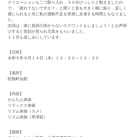
クリエーションも二つ取り入れ，３０分びっしりと動きましたの
で，「疲れてないですか？」と聞くと首を大きく横に振り，逞しく
感じられると共に私の運動不足を実感し反省する時間ともなりまし
た。
次回は，体に負担の掛からないスクワットもしましょう！とお声掛
けすると笑顔が見られ元気をもらいました。
１１月も楽しみにしています。
【日時】
令和５年９月１４日（木）１３：００～１３：３０
【場所】
松陰町会館
【内容】
かんたん体操
リラックス体操
リズム体操（カメ）
リズム体操（草津節）
【講師】