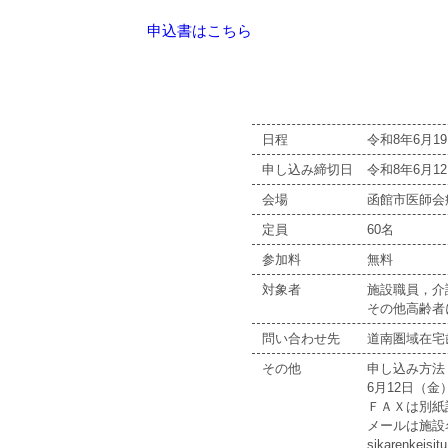
申込書はこちら
日程
令和8年6月19
申し込み締切日
令和8年6月1
会場
函館市医師会病
定員
60名
参加料
無料
対象者
施設職員，介
その他高齢者
問い合わせ先
道南圏域在宅歯
その他
申し込み方法
6月12日（
ＦＡＸは別紙記
メールは施設
sikarenke