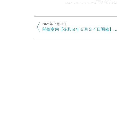
2026年05月01日
開催案内【令和８年５月２４日開催】～失語症者向け意思疎通支援者養成講座プレイベント～”伝えたい”