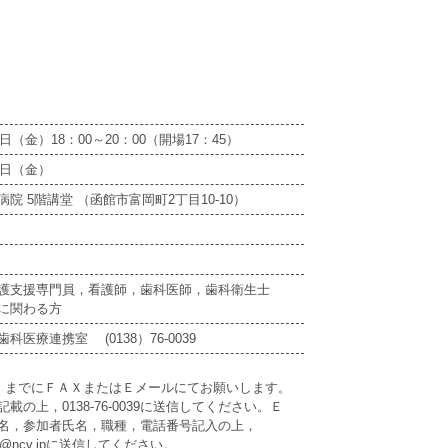
日（金）18：00～20：00（開場17：45）
2日（金）
院 5階講堂 （函館市富岡町2丁目10-10）
護支援専門員，看護師，歯科医師，歯科衛生士
に関わる方
科医療連携室 (0138）76-0039
金）までにＦＡＸまたはＥメールにてお願いします。
載の上，0138-76-0039に送信してください。Ｅ
名，参加者氏名，職種，電話番号記入の上，
isitu@ncv.jpに送信してください。