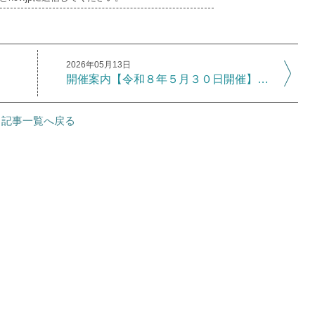
2026年05月13日
を支える第一歩
開催案内【令和８年５月３０日開催】伝えたい！臨床美術Ｖｏｌ.２ 関根一夫講話会＆ワークショップ
記事一覧へ戻る