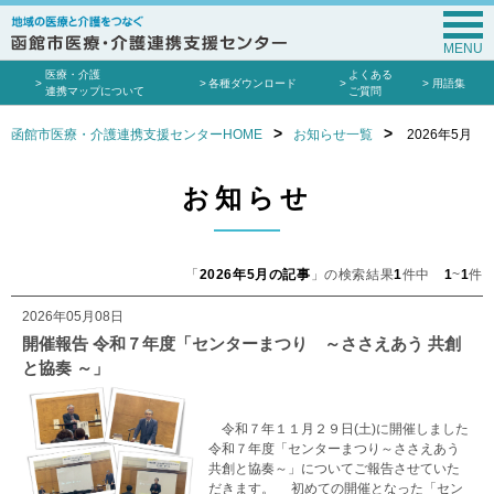
MENU
医療・介護
よくある
各種ダウンロード
用語集
連携マップについて
ご質問
函館市医療・介護連携支援センターHOME
お知らせ一覧
2026年5月
お知らせ
「
2026年5月の記事
」の検索結果
1
件中
1
~
1
件
2026年05月08日
開催報告 令和７年度「センターまつり ～ささえあう 共創
と協奏 ～」
令和７年１１月２９日(土)に開催しました
令和７年度「センターまつり～ささえあう
共創と協奏～」についてご報告させていた
だきます。 初めての開催となった「セン