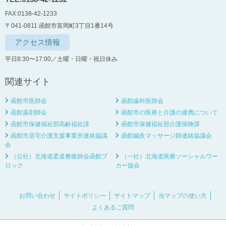
FAX:0138-42-1233
〒041-0811 函館市富岡町3丁目1番14号
アクセス情報
平日8:30〜17:00／土曜・日曜・祝日休み
関連サイト
函館市医師会
函館歯科医師会
函館薬剤師会
函館市の医療と介護の連携について
函館市保健福祉部高齢福祉課
函館市保健福祉部介護保険課
函館市居宅介護支援事業所連絡協議
函館鍼灸マッサージ師連絡協議会
会
（公社）北海道柔道整復師会函館ブ
（一社）北海道医療ソーシャルワー
ロック
カー協会
お問い合わせ
サイトポリシー
サイトマップ
当マップの使い方
よくあるご質問