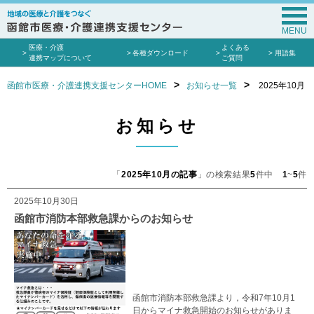
MENU
医療・介護
よくある
各種ダウンロード
用語集
連携マップについて
ご質問
函館市医療・介護連携支援センターHOME
お知らせ一覧
2025年10月
お知らせ
「
2025年10月の記事
」の検索結果
5
件中
1
~
5
件
2025年10月30日
函館市消防本部救急課からのお知らせ
函館市消防本部救急課より，令和7年10月1
日からマイナ救急開始のお知らせがありま