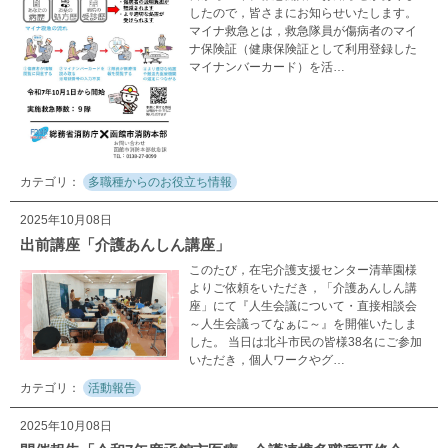
したので，皆さまにお知らせいたします。
マイナ救急とは，救急隊員が傷病者のマイ
ナ保険証（健康保険証として利用登録した
マイナンバーカード）を活…
多職種からのお役立ち情報
2025年10月08日
出前講座「介護あんしん講座」
このたび，在宅介護支援センター清華園様
よりご依頼をいただき，「介護あんしん講
座」にて『人生会議について・直接相談会
～人生会議ってなぁに～』を開催いたしま
した。 当日は北斗市民の皆様38名にご参加
いただき，個人ワークやグ…
活動報告
2025年10月08日